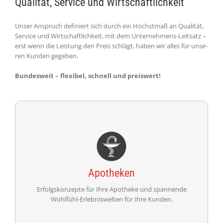
Quali­tät, Ser­vice und Wirt­schaft­lich­keit
Unser Anspruch defi­niert sich durch ein Höchst­maß an Quali­tät,
Ser­vice und Wirt­schaft­lich­keit, mit dem Unter­nehmens-Leit­satz –
erst wenn die Leis­tung den Preis schlägt, haben wir alles für unse­
ren Kunden gege­ben.
Bundes­weit – flexibel, schnell und preiswert!
Einrichtungen für Apotheken
Apotheken
Erfolgskonzepte für Ihre Apo­theke und spannende
Wohlfühl-Erlebnis­welten für Ihre Kunden.
WEITER