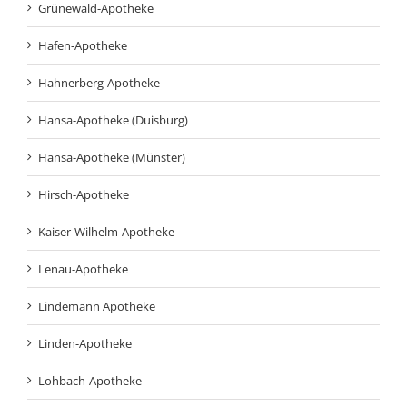
Grünewald-Apotheke
Hafen-Apotheke
Hahnerberg-Apotheke
Hansa-Apotheke (Duisburg)
Hansa-Apotheke (Münster)
Hirsch-Apotheke
Kaiser-Wilhelm-Apotheke
Lenau-Apotheke
Lindemann Apotheke
Linden-Apotheke
Lohbach-Apotheke