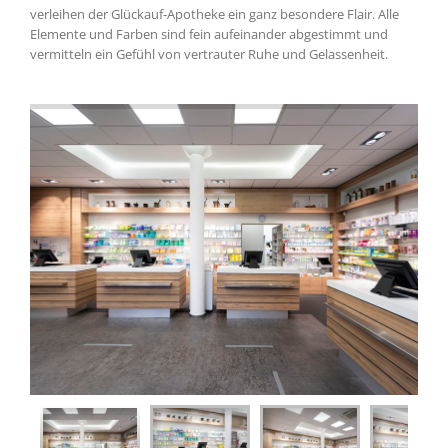
verleihen der Glückauf-Apotheke ein ganz besondere Flair. Alle
Elemente und Farben sind fein aufeinander abgestimmt und
vermitteln ein Gefühl von vertrauter Ruhe und Gelassenheit.