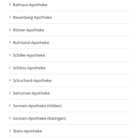
Rathaus-Apotheke
Reuenberg Apotheke
Römer Apotheke
Ruhrland-Apotheke
Schiller-Apotheke
Schloss Apotheke
Schuchard-Apotheke
Sertürner-Apotheke
Sonnen-Apotheke (Hilden)
Sonnen-Apotheke (Ratingen)
Stern-Apotheke