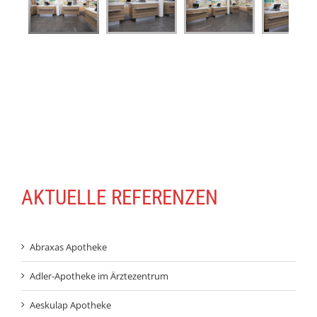
AKTUELLE REFERENZEN
Abraxas Apotheke
Adler-Apotheke im Ärztezentrum
Aeskulap Apotheke