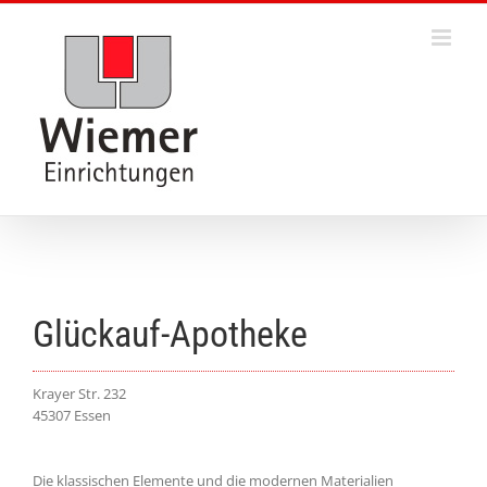
Skip
to
content
Glückauf-Apotheke
Krayer Str. 232
45307 Essen
Die klassischen Elemente und die modernen Materialien