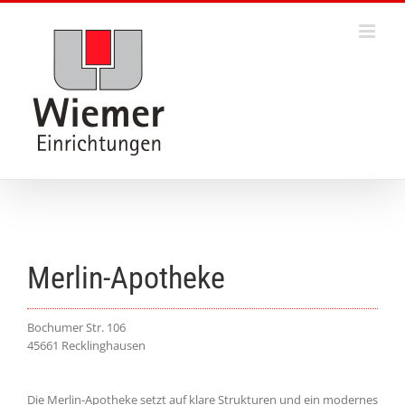
Skip
to
content
Merlin-Apotheke
Bochumer Str. 106
45661 Recklinghausen
Die Merlin-Apotheke setzt auf klare Strukturen und ein modernes