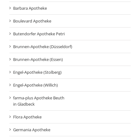
Barbara Apotheke
Boulevard Apotheke
Butendorfer Apotheke Petri
Brunnen-Apotheke (Düsseldorf)
Brunnen-Apotheke (Essen)
Engel-Apotheke (Stolberg)
Engel-Apotheke (Willich)
farma-plus Apotheke Beuth
in Gladbeck
Flora Apotheke
Germania Apotheke