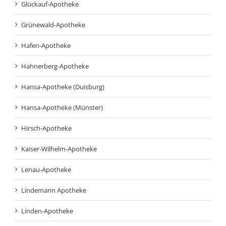
Glückauf-Apotheke
Grünewald-Apotheke
Hafen-Apotheke
Hahnerberg-Apotheke
Hansa-Apotheke (Duisburg)
Hansa-Apotheke (Münster)
Hirsch-Apotheke
Kaiser-Wilhelm-Apotheke
Lenau-Apotheke
Lindemann Apotheke
Linden-Apotheke