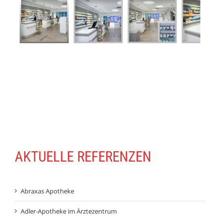
AKTUELLE REFERENZEN
Abraxas Apotheke
Adler-Apotheke im Ärztezentrum