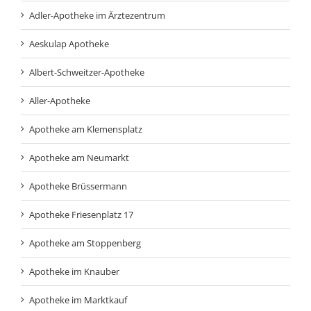
Adler-Apotheke im Ärztezentrum
Aeskulap Apotheke
Albert-Schweitzer-Apotheke
Aller-Apotheke
Apotheke am Klemensplatz
Apotheke am Neumarkt
Apotheke Brüssermann
Apotheke Friesenplatz 17
Apotheke am Stoppenberg
Apotheke im Knauber
Apotheke im Marktkauf