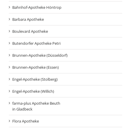
Bahnhof-Apotheke Höntrop
Barbara Apotheke
Boulevard Apotheke
Butendorfer Apotheke Petri
Brunnen-Apotheke (Düsseldorf)
Brunnen-Apotheke (Essen)
Engel-Apotheke (Stolberg)
Engel-Apotheke (Willich)
farma-plus Apotheke Beuth
in Gladbeck
Flora Apotheke