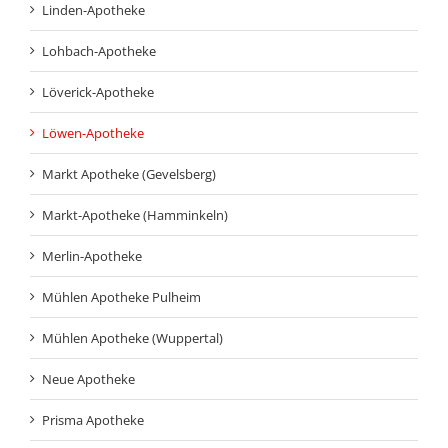
Linden-Apotheke
Lohbach-Apotheke
Löverick-Apotheke
Löwen-Apotheke
Markt Apotheke (Gevelsberg)
Markt-Apotheke (Hamminkeln)
Merlin-Apotheke
Mühlen Apotheke Pulheim
Mühlen Apotheke (Wuppertal)
Neue Apotheke
Prisma Apotheke