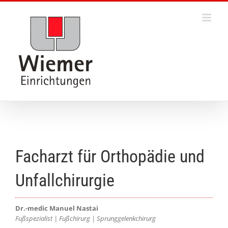
Skip
to
content
Facharzt für Orthopädie und
Unfallchirurgie
Dr.-medic Manuel Nastai
Fußspezialist | Fußchirurg | Sprunggelenkchirurg